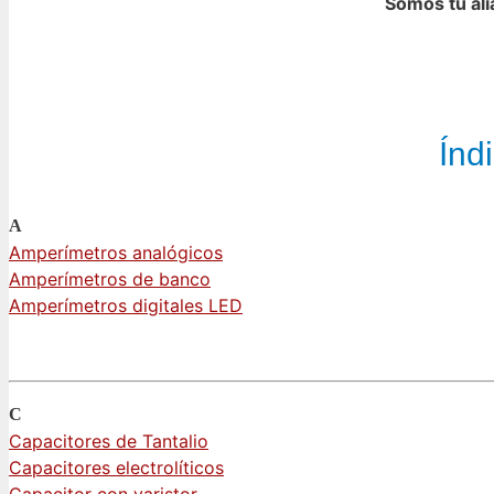
Somos tu ali
Índ
A
Amperímetros analógicos
Amperímetros de banco
Amperímetros digitales LED
C
Capacitores de Tantalio
Capacitores electrolíticos
Capacitor con varistor