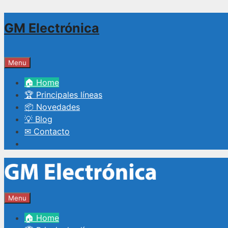
Saltar
GM Electrónica
al
contenido
Menu
🏠 Home
🏆 Principales líneas
📦 Novedades
💡 Blog
✉ Contacto
Menu
🏠 Home