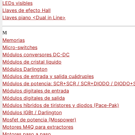
LEDs visibles
Llaves de efecto Hall
Llaves piano <Dual in Line>
M
Memorias
Micro-switches
Módulos conversores DC-DC
Módulos de cristal liquido
Módulos Darlington
Módulos de entrada y salida cuádruples
Módulos de potencia: SCR+SCR / SCR+DIODO / DIODO
Módulos digitales de entrada
Módulos digitales de salida
Módulos híbridos de tiristores y diodos (Pace-Pak)
Módulos IGBt / Darlington
Mosfet de potencia (Mospower)
Motores M4Q para extractores
Motores paso a paso