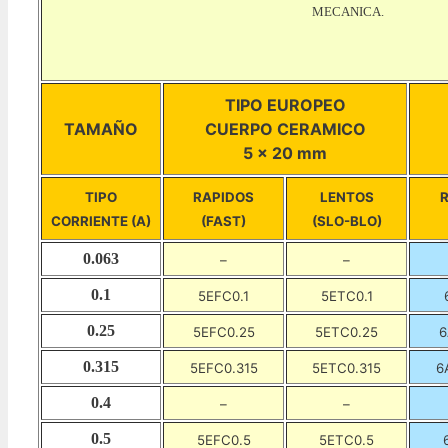
MECANICA.
TIPO EUROPEO
TAMAÑO
CUERPO CERAMICO
5 x 20 mm
TIPO
RAPIDOS
LENTOS
CORRIENTE (A)
(FAST)
(SLO-BLO)
0.063
–
–
0.1
5EFC0.1
5ETC0.1
0.25
5EFC0.25
5ETC0.25
6
0.315
5EFC0.315
5ETC0.315
6
0.4
–
–
0.5
5EFC0.5
5ETC0.5