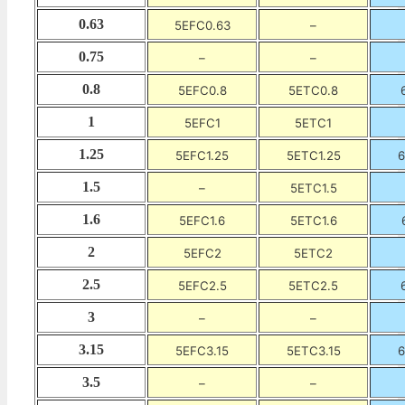
0.63
5EFC0.63
–
0.75
–
–
0.8
5EFC0.8
5ETC0.8
1
5EFC1
5ETC1
1.25
5EFC1.25
5ETC1.25
6
1.5
–
5ETC1.5
1.6
5EFC1.6
5ETC1.6
2
5EFC2
5ETC2
2.5
5EFC2.5
5ETC2.5
3
–
–
3.15
5EFC3.15
5ETC3.15
6
3.5
–
–