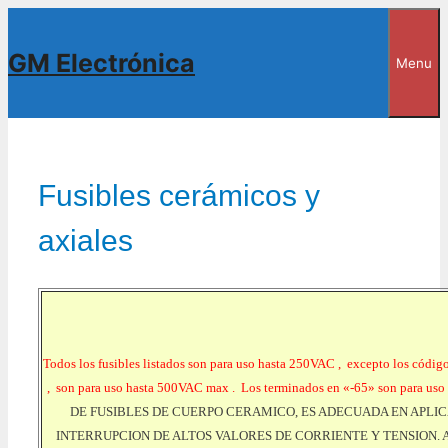
Saltar
al
GM Electrónica
Menu
contenido
Fusibles cerámicos y
axiales
Todos los fusibles listados son para uso hasta 250VAC , excepto los cód
, son para uso hasta 500VAC max . Los terminados en «-65» son para us
DE FUSIBLES DE CUERPO CERAMICO, ES ADECUADA EN APLI
INTERRUPCION DE ALTOS VALORES DE CORRIENTE Y TENSION. 