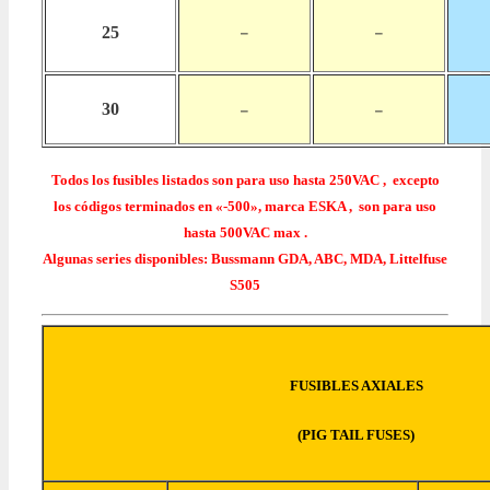
25
–
–
30
–
–
Todos los fusibles listados son para uso hasta 250VAC , excepto
los códigos terminados en «-500», marca ESKA , son para uso
hasta 500VAC max .
Algunas series disponibles: Bussmann GDA, ABC, MDA, Littelfuse
S505
FUSIBLES AXIALES
(PIG TAIL FUSES)