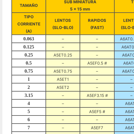
SUB MINIATURA
T
TAMAÑO
5 x 15 mm
TIPO
LENTOS
RAPIDOS
LENT
CORRIENTE
(SLO-BLO)
(FAST)
(SLO-
(A)
0.063
–
–
A6AT0.
0.125
–
–
A6AT0
0.25
A5ET0.25
–
A6AT0
0.5
–
A5EF0.5 #
A6AT
0.75
A5ET0.75
–
A6AT0
1
A5ET1
–
–
2
A5ET2
–
–
3.15
–
A5EF3.15 #
–
4
–
–
A6A
5
–
A5EF5 #
A6A
6
–
–
A6A
7
–
A5EF7
A6A