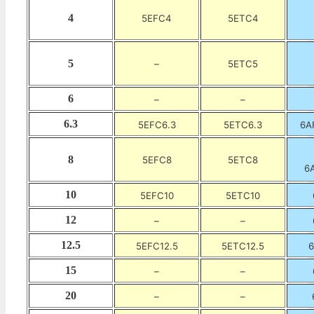
4
5EFC4
5ETC4
5
–
5ETC5
6
–
–
6.3
5EFC6.3
5ETC6.3
6A
8
5EFC8
5ETC8
6
10
5EFC10
5ETC10
12
–
–
12.5
5EFC12.5
5ETC12.5
6
15
–
–
20
–
–