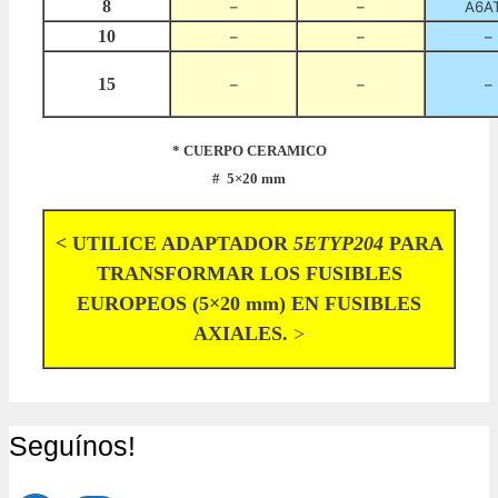
8
–
–
A6A
10
–
–
–
15
–
–
–
* CUERPO CERAMICO
# 5×20 mm
< UTILICE ADAPTADOR
5ETYP204
PARA
TRANSFORMAR LOS
FUSIBLES
EUROPEOS (5×20 mm) EN FUSIBLES
AXIALES.
>
Seguínos!
Facebook
Instagram
YouTube