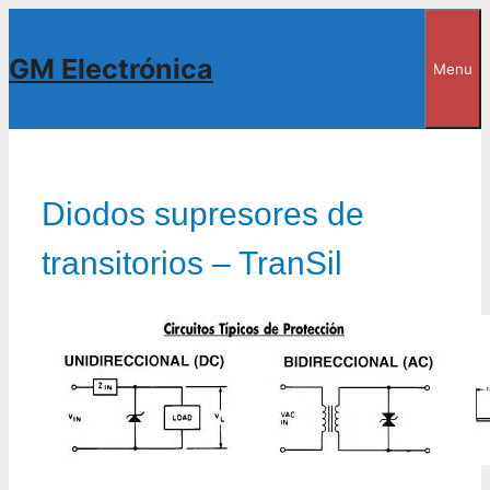
Saltar
al
GM Electrónica
Menu
contenido
Diodos supresores de
transitorios – TranSil