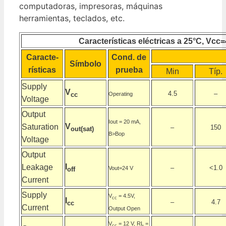
computadoras, impresoras, máquinas
herramientas, teclados, etc.
Características eléctricas a 25°C, Vcc=
Caracte-
Cond. de
Símbolo
rísticas
prueba
Min
Típ.
Supply
V
4.5
–
Operating
cc
Voltage
Output
Iout = 20 mA,
V
Saturation
–
150
out(sat)
B>Bop
Voltage
Output
I
Leakage
–
<1.0
Vout=24 V
off
Current
Supply
V
= 4.5V,
cc
I
–
4.7
cc
Current
Output Open
V
= 12 V, RL =
cc