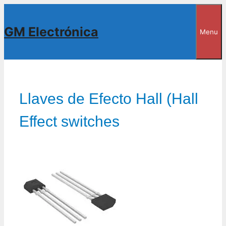
Saltar
al
GM Electrónica
Menu
contenido
Llaves de Efecto Hall (Hall
Effect switches