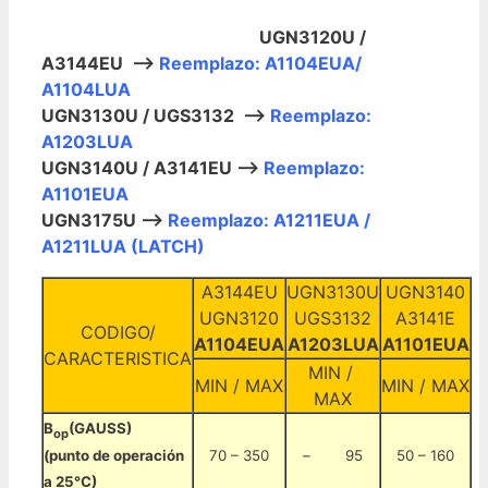
UGN3120U /
A3144EU –>
Reemplazo: A1104EUA/
A1104LUA
UGN3130U / UGS3132 –>
Reemplazo:
A1203LUA
UGN3140U / A3141EU –>
Reemplazo:
A1101EUA
UGN3175U –>
Reemplazo: A1211EUA /
A1211LUA (LATCH)
A3144EU
UGN3130U
UGN3140
UGN3120
UGS3132
A3141E
CODIGO/
A1104EUA
A1203LUA
A1101EUA
CARACTERISTICA
MIN /
MIN / MAX
MIN / MAX
MAX
B
(GAUSS)
op
70 – 350
– 95
50 – 160
(punto de operación
a 25°C)