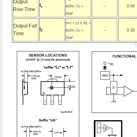
Output
t
–
0.04
820
, CL =
r
W
Rise Time
20pF
Vcc = 12 V, RL =
Output Fall
t
–
0.18
820
, CL =
f
W
Time
20pF