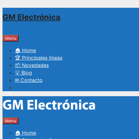
Saltar
GM Electrónica
al
contenido
Menu
🏠 Home
🏆 Principales líneas
📦 Novedades
💡 Blog
✉ Contacto
Menu
🏠 Home