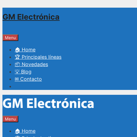
Saltar
GM Electrónica
al
contenido
Menu
🏠 Home
🏆 Principales líneas
📦 Novedades
💡 Blog
✉ Contacto
Menu
🏠 Home