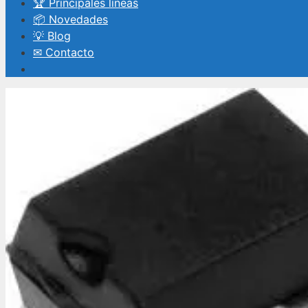
🏆 Principales líneas
📦 Novedades
💡 Blog
✉ Contacto