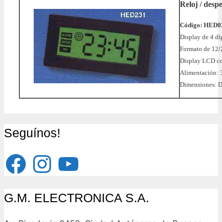
Reloj / desp
Código:
HED0
Display de 4 dí
Formato de 12/
Display LCD co
Alimentación:
Dimensiones: D
Seguínos!
Facebook
Instagram
YouTube
G.M. ELECTRONICA S.A.