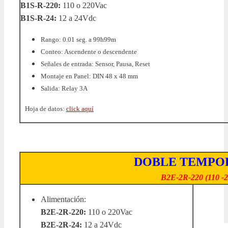
B1S-R-220:
110 o 220Vac
B1S-R-24:
12 a 24Vdc
Rango: 0.01 seg. a 99h99m
Conteo: Ascendente o descendente
Señales de entrada: Sensor, Pausa, Reset
Montaje en Panel: DIN 48 x 48 mm
Salida: Relay 3A
Hoja de datos:
click aquí
DOBLE TEMPOR
B2E-2R-220
(110 -
Alimentación:
B2E-2R-220:
110 o 220Vac
B2E-2R-24:
12 a 24Vdc