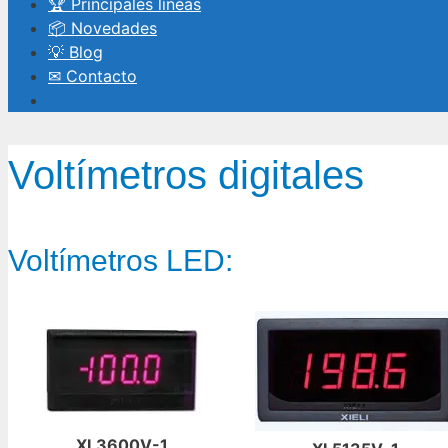
🏆 Principales líneas
📦 Novedades
💡 Blog
✉ Contacto
Voltímetros digitales
Voltímetros LED:
XL3600V-1