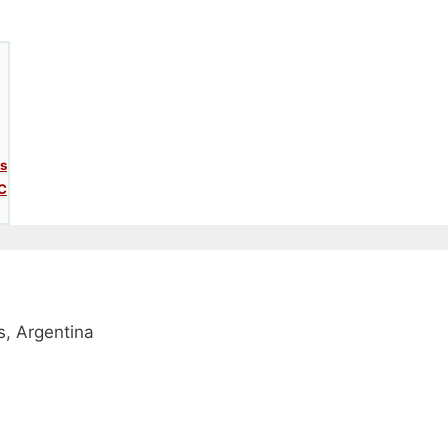
es
C
, Argentina