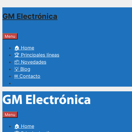
Saltar
GM Electrónica
al
contenido
Menu
🏠 Home
🏆 Principales líneas
📦 Novedades
💡 Blog
✉ Contacto
Menu
🏠 Home