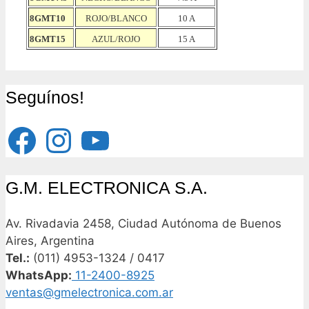
8GMT10
ROJO/BLANCO
10 A
8GMT15
AZUL/ROJO
15 A
Seguínos!
Facebook
Instagram
YouTube
G.M. ELECTRONICA S.A.
Av. Rivadavia 2458, Ciudad Autónoma de Buenos
Aires, Argentina
Tel.:
(011) 4953-1324 / 0417
WhatsApp:
11-2400-8925
ventas@gmelectronica.com.ar