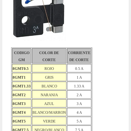
CODIGO
COLOR DE
CORRIENTE
GM
CORTE
DE CORTE
8GMT0.5
ROJO
0.5 A
8GMT1
GRIS
1 A
8GMT1.33
BLANCO
1.33 A
8GMT2
NARANJA
2 A
8GMT3
AZUL
3 A
8GMT4
BLANCO/MARRON
4 A
8GMT5
VERDE
5 A
8GMT7.5
NEGRO/BLANCO
7.5 A