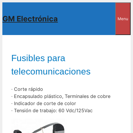
Saltar
al
GM Electrónica
Menu
contenido
Fusibles para
telecomunicaciones
· Corte rápido
· Encapsulado plástico, Terminales de cobre
· Indicador de corte de color
· Tensión de trabajo: 60 Vdc/125Vac