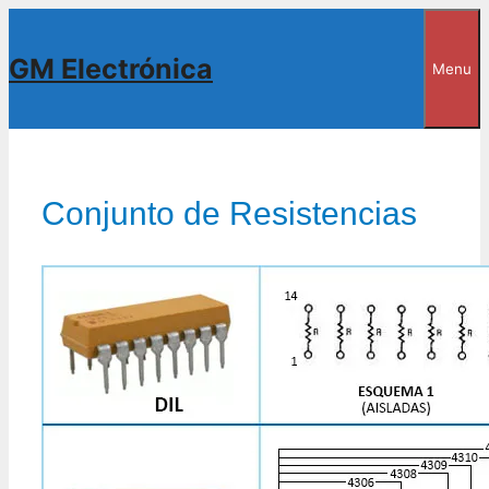
Saltar
al
GM Electrónica
Menu
contenido
Conjunto de Resistencias