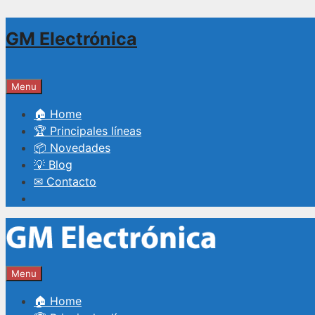
Saltar
GM Electrónica
al
contenido
Menu
🏠 Home
🏆 Principales líneas
📦 Novedades
💡 Blog
✉ Contacto
Menu
🏠 Home