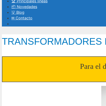
🏆 Principales líneas
📦 Novedades
💡 Blog
✉ Contacto
TRANSFORMADORES 
Para el 