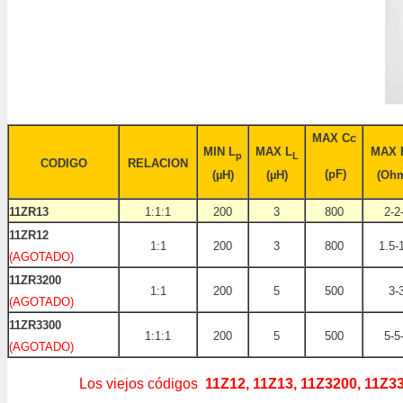
MAX Cc
MIN L
MAX L
MAX 
p
L
CODIGO
RELACION
(pF)
(µH)
(µH)
(Oh
11ZR13
1:1:1
200
3
800
2-2
11ZR12
1:1
200
3
800
1.5-
(AGOTADO)
11ZR3200
1:1
200
5
500
3-
(AGOTADO)
11ZR3300
1:1:1
200
5
500
5-5
(AGOTADO)
Los viejos códigos
11Z12, 11Z13, 11Z3200, 11Z33