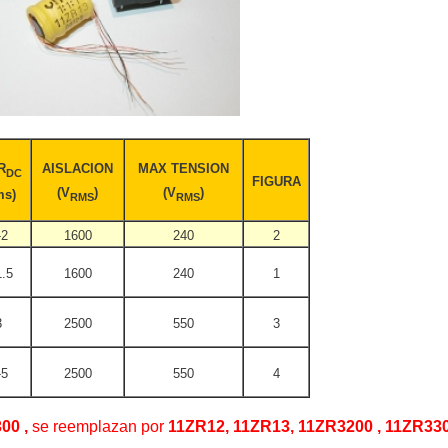
R
AISLACION
MAX TENSION
DC
FIGURA
(V
)
(V
)
ms)
RMS
RMS
-2
1600
240
2
1.5
1600
240
1
3
2500
550
3
-5
2500
550
4
00 ,
se reemplazan
por
11ZR12, 11ZR13, 11ZR3200 , 11ZR33