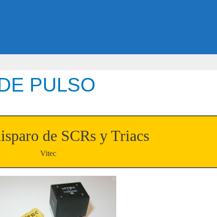
DE PULSO
disparo de SCRs y Triacs
Vitec