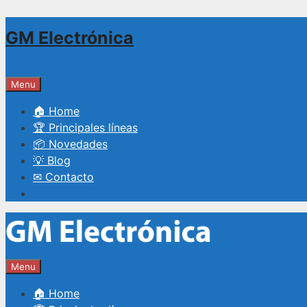
Saltar
GM Electrónica
al
contenido
Menu
🏠 Home
🏆 Principales líneas
📦 Novedades
💡 Blog
✉ Contacto
Menu
🏠 Home