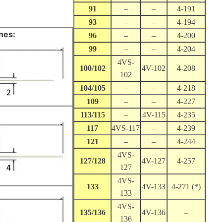
91
–
–
4-191
93
–
–
4-194
nes:
96
–
–
4-200
99
–
–
4-204
4VS-
100/102
4V-102
4-208
102
104/105
–
–
4-218
109
–
–
4-227
113/115
–
4V-115
4-235
117
4VS-117
–
4-239
121
–
–
4-244
4VS-
127/128
4V-127
4-257
127
4VS-
133
4V-133
4-271 (*)
133
4VS-
135/136
4V-136
–
136