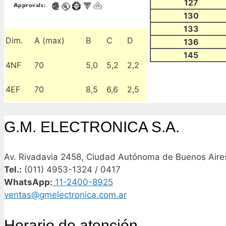
127
130
133
Dim.
A (max)
B
C
D
136
145
4NF
70
5,0
5,2
2,2
4EF
70
8,5
6,6
2,5
G.M. ELECTRONICA S.A.
Av. Rivadavia 2458, Ciudad Autónoma de Buenos Aires
Tel.:
(011) 4953-1324 / 0417
WhatsApp:
11-2400-8925
ventas@gmelectronica.com.ar
Horario de atención