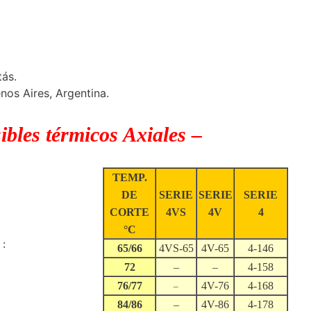
tás.
os Aires, Argentina.
ibles térmicos Axiales –
TEMP.
DE
SERIE
SERIE
SERIE
CORTE
4VS
4V
4
°C
 :
65/66
4VS-65
4V-65
4-146
72
–
–
4-158
76/77
4V-76
4-168
–
84/86
–
4V-86
4-178