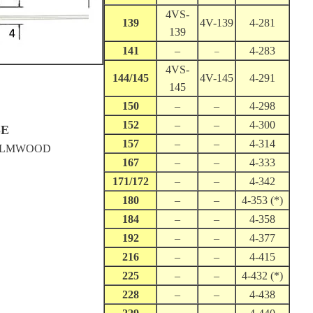
4VS-
139
4V-139
4-281
139
141
–
4-283
–
4VS-
144/145
4V-145
4-291
145
150
–
–
4-298
152
–
–
4-300
SE
157
–
–
4-314
 ELMWOOD
167
–
–
4-333
171/172
–
–
4-342
180
–
–
4-353 (*)
184
–
–
4-358
192
–
–
4-377
216
–
–
4-415
225
–
–
4-432 (*)
228
–
–
4-438