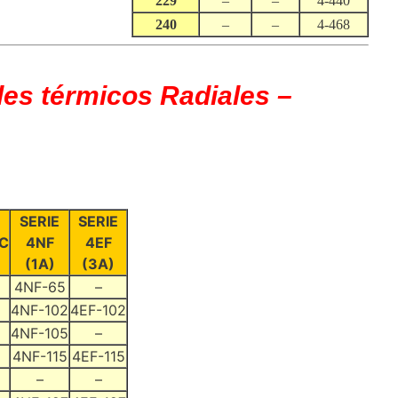
229
–
–
4-440
240
–
–
4-468
les térmicos Radiales –
SERIE
SERIE
C
4NF
4EF
(1A)
(3A)
4NF-65
–
4NF-102
4EF-102
4NF-105
–
4NF-115
4EF-115
–
–