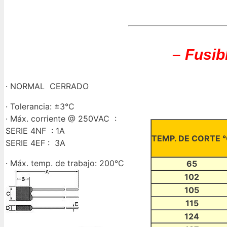
– Fusib
· NORMAL CERRADO
· Tolerancia: ±3°C
· Máx. corriente @ 250VAC :
SERIE 4NF : 1A
TEMP. DE
CORTE
°
SERIE 4EF : 3A
· Máx. temp. de trabajo: 200°C
65
102
105
115
124