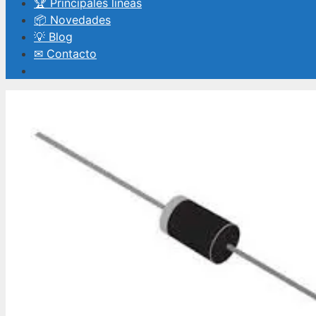
🏆 Principales líneas
📦 Novedades
💡 Blog
✉ Contacto