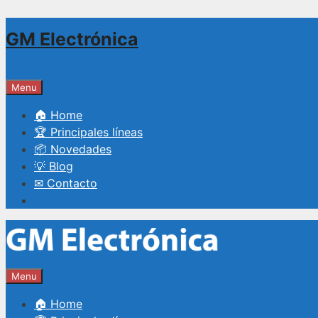
Saltar
GM Electrónica
al
contenido
Menu
🏠 Home
🏆 Principales líneas
📦 Novedades
💡 Blog
✉ Contacto
Menu
🏠 Home