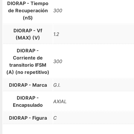
DIORAP - Tiempo
de Recuperación
300
(nS)
DIORAP - Vf
1.2
(MAX) (V)
DIORAP -
Corriente de
300
transitorio IFSM
(A) (no repetitivo)
DIORAP - Marca
G.I.
DIORAP -
AXIAL
Encapsulado
DIORAP - Figura
C