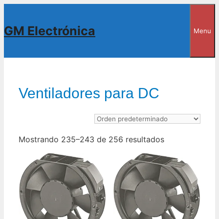
Saltar
al
GM Electrónica
Menu
contenido
Ventiladores para DC
Mostrando 235–243 de 256 resultados