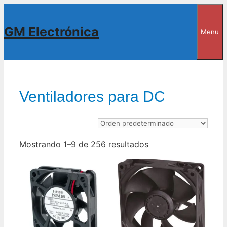
Saltar
al
GM Electrónica
Menu
contenido
Ventiladores para DC
Mostrando 1–9 de 256 resultados