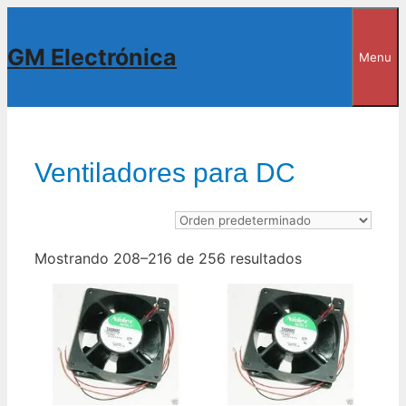
Saltar
al
GM Electrónica
Menu
contenido
Ventiladores para DC
Mostrando 208–216 de 256 resultados