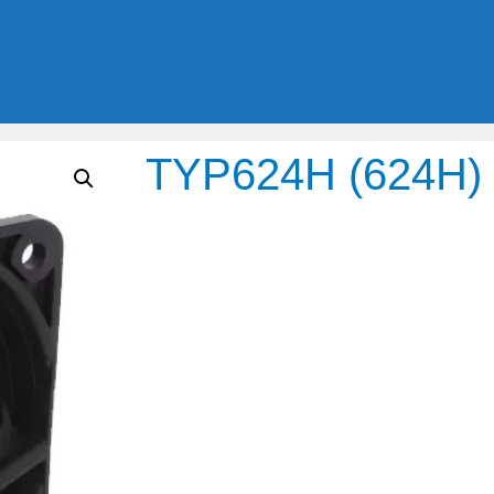
TYP624H (624H)