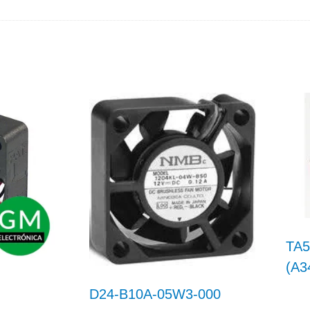
TA5
(A3
D24-B10A-05W3-000