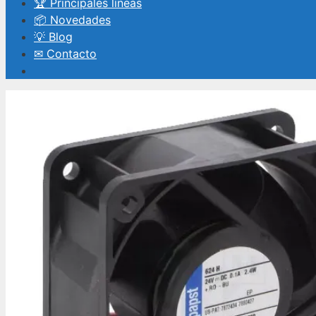
🏆 Principales líneas
📦 Novedades
💡 Blog
✉ Contacto