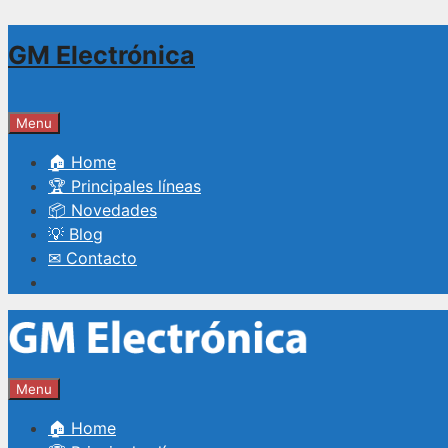
Saltar
GM Electrónica
al
contenido
Menu
🏠 Home
🏆 Principales líneas
📦 Novedades
💡 Blog
✉ Contacto
Menu
🏠 Home