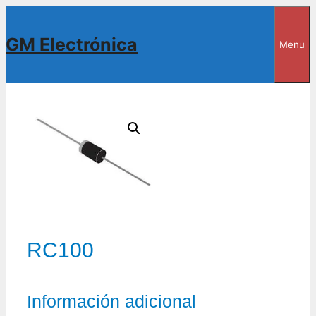
Saltar
al
GM Electrónica
Menu
contenido
RC100
Información adicional