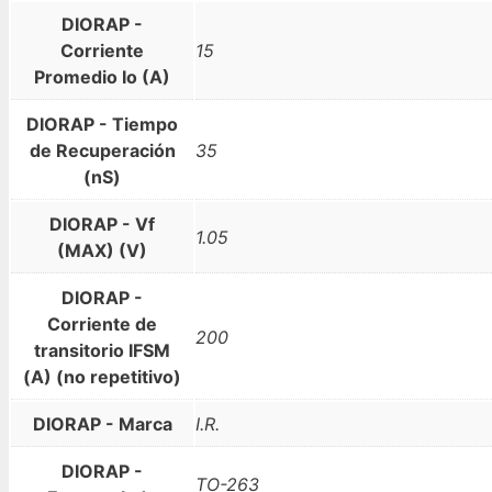
DIORAP -
Corriente
15
Promedio Io (A)
DIORAP - Tiempo
de Recuperación
35
(nS)
DIORAP - Vf
1.05
(MAX) (V)
DIORAP -
Corriente de
200
transitorio IFSM
(A) (no repetitivo)
DIORAP - Marca
I.R.
DIORAP -
TO-263