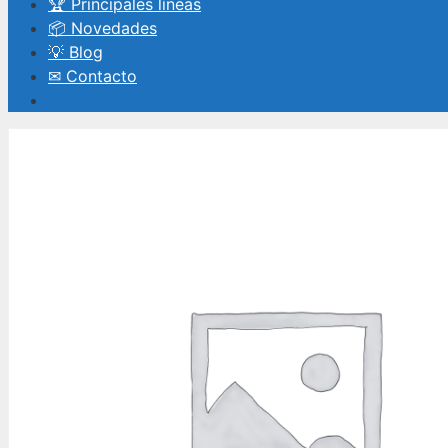
🏆 Principales líneas
📦 Novedades
💡 Blog
✉ Contacto