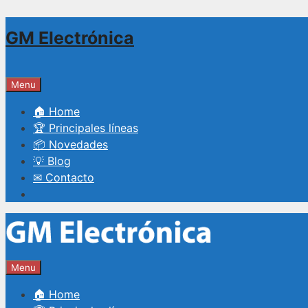
Saltar
GM Electrónica
al
contenido
Menu
🏠 Home
🏆 Principales líneas
📦 Novedades
💡 Blog
✉ Contacto
Menu
🏠 Home