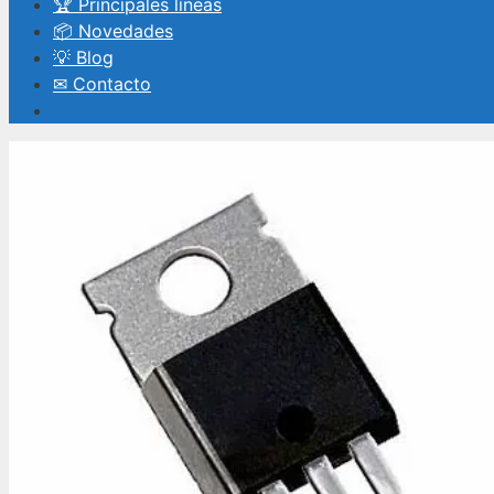
🏆 Principales líneas
📦 Novedades
💡 Blog
✉ Contacto