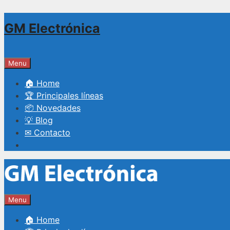
Saltar
GM Electrónica
al
contenido
Menu
🏠 Home
🏆 Principales líneas
📦 Novedades
💡 Blog
✉ Contacto
Menu
🏠 Home