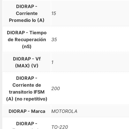
DIORAP -
Corriente
15
Promedio Io (A)
DIORAP - Tiempo
de Recuperación
35
(nS)
DIORAP - Vf
1
(MAX) (V)
DIORAP -
Corriente de
200
transitorio IFSM
(A) (no repetitivo)
DIORAP - Marca
MOTOROLA
DIORAP -
TO-220