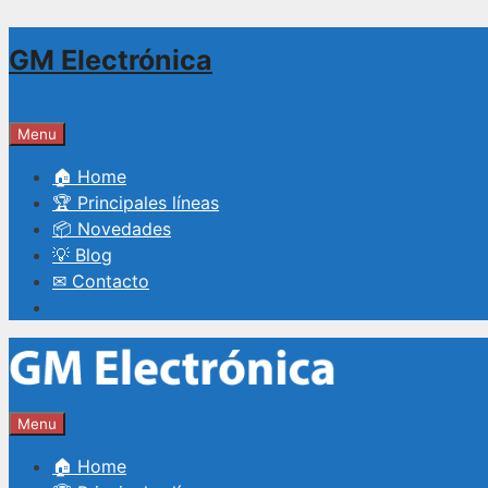
Saltar
GM Electrónica
al
contenido
Menu
🏠 Home
🏆 Principales líneas
📦 Novedades
💡 Blog
✉ Contacto
Menu
🏠 Home