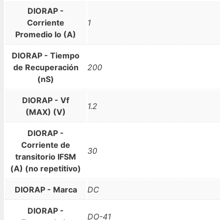
DIORAP -
Corriente
1
Promedio Io (A)
DIORAP - Tiempo
de Recuperación
200
(nS)
DIORAP - Vf
1.2
(MAX) (V)
DIORAP -
Corriente de
30
transitorio IFSM
(A) (no repetitivo)
DIORAP - Marca
DC
DIORAP -
DO-41