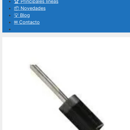
🏆 Principales líneas
📦 Novedades
💡 Blog
✉ Contacto