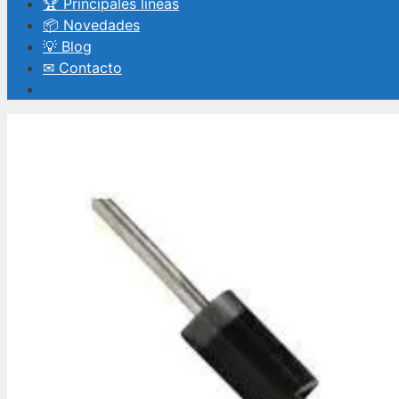
🏆 Principales líneas
📦 Novedades
💡 Blog
✉ Contacto