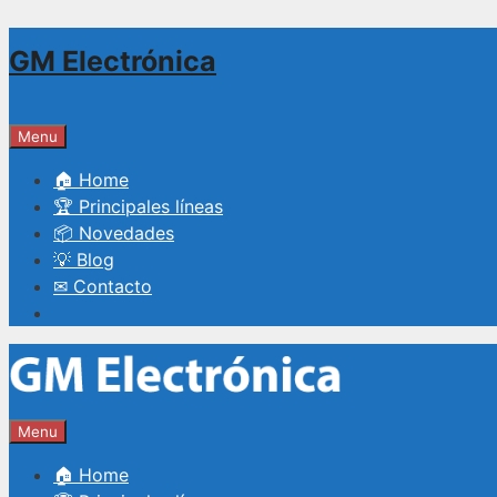
Saltar
GM Electrónica
al
contenido
Menu
🏠 Home
🏆 Principales líneas
📦 Novedades
💡 Blog
✉ Contacto
Menu
🏠 Home