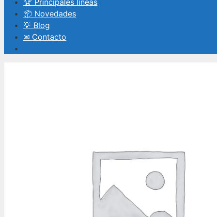
🏆 Principales líneas
📦 Novedades
💡 Blog
✉ Contacto