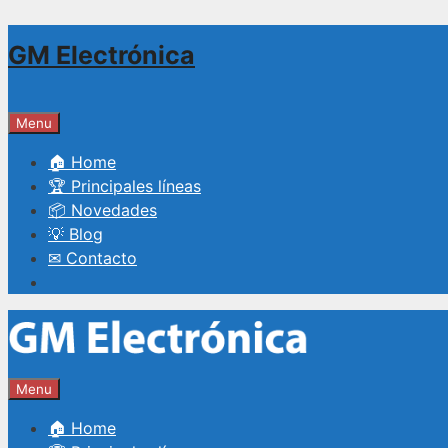
Saltar
GM Electrónica
al
contenido
Menu
🏠 Home
🏆 Principales líneas
📦 Novedades
💡 Blog
✉ Contacto
Menu
🏠 Home