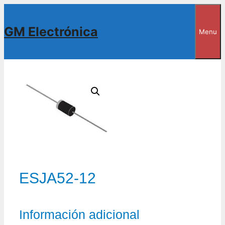
Saltar
al
GM Electrónica
Menu
contenido
ESJA52-12
Información adicional