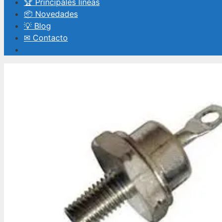
🏆 Principales líneas
📦 Novedades
💡 Blog
✉ Contacto