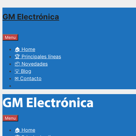
Saltar
GM Electrónica
al
contenido
Menu
🏠 Home
🏆 Principales líneas
📦 Novedades
💡 Blog
✉ Contacto
Menu
🏠 Home