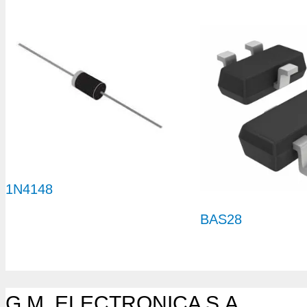
1N4148
BAS28
G.M. ELECTRONICA S.A.