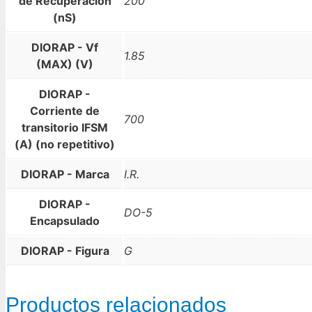
de Recuperación
200
(nS)
DIORAP - Vf
1.85
(MAX) (V)
DIORAP -
Corriente de
700
transitorio IFSM
(A) (no repetitivo)
DIORAP - Marca
I.R.
DIORAP -
DO-5
Encapsulado
DIORAP - Figura
G
Productos relacionados