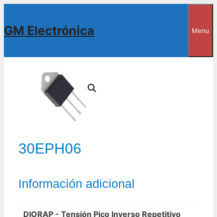
Saltar
al
GM Electrónica
Menu
contenido
30EPH06
Información adicional
DIORAP - Tensión Pico Inverso Repetitivo