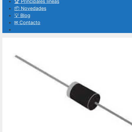
🏆 Principales líneas
📦 Novedades
💡 Blog
✉ Contacto