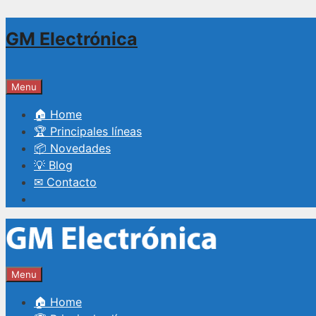
Saltar
GM Electrónica
al
contenido
Menu
🏠 Home
🏆 Principales líneas
📦 Novedades
💡 Blog
✉ Contacto
Menu
🏠 Home