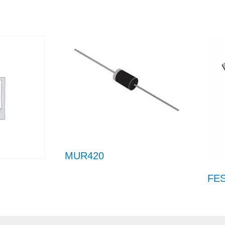
MUR420
FE