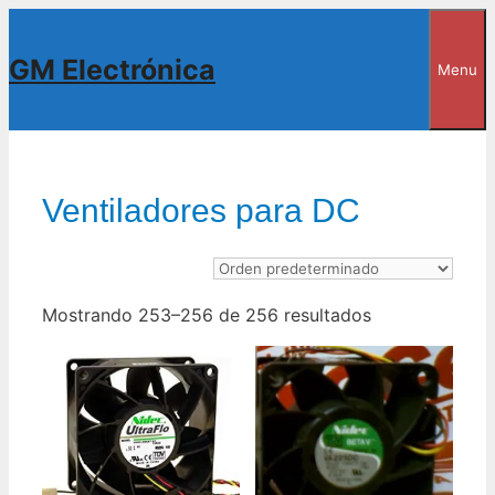
Saltar
al
GM Electrónica
Menu
contenido
Ventiladores para DC
Mostrando 253–256 de 256 resultados