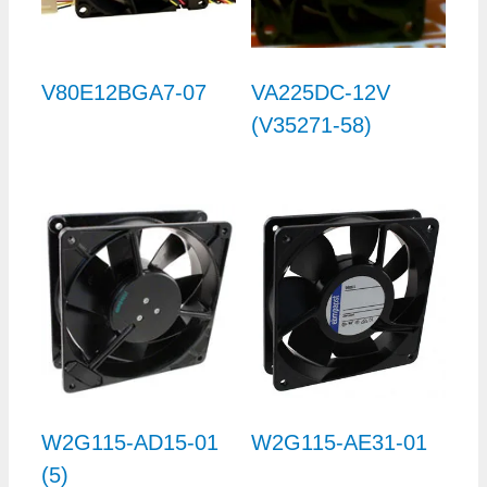
V80E12BGA7-07
VA225DC-12V
(V35271-58)
W2G115-AD15-01
W2G115-AE31-01
(5)