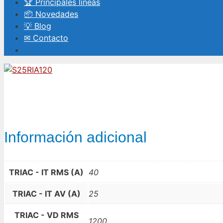
🏆 Principales líneas
📦 Novedades
💡 Blog
✉ Contacto
Información adicional
TRIAC - IT RMS (A)
40
TRIAC - IT AV (A)
25
TRIAC - VD RMS
1200