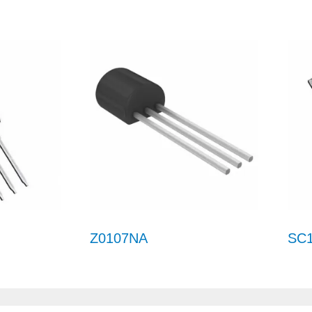
Z0107NA
SC