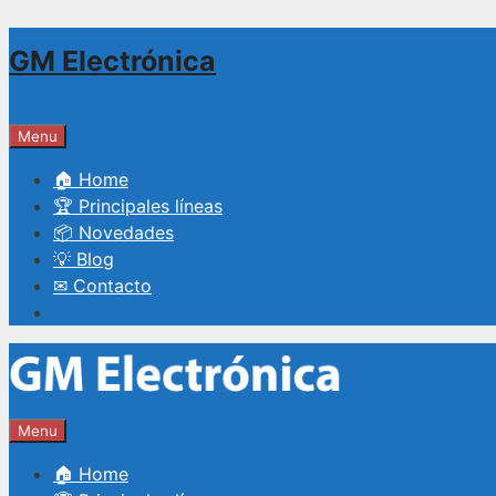
Saltar
GM Electrónica
al
contenido
Menu
🏠 Home
🏆 Principales líneas
📦 Novedades
💡 Blog
✉ Contacto
Menu
🏠 Home