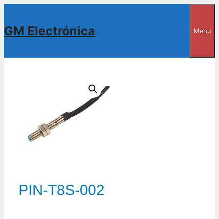
Saltar
al
GM Electrónica
Menu
contenido
PIN-T8S-002