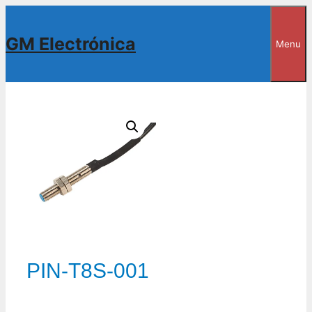
Saltar
al
GM Electrónica
Menu
contenido
PIN-T8S-001