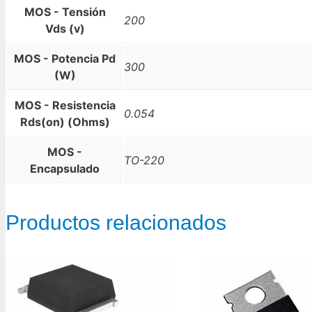
MOS - Tensión
200
Vds (v)
MOS - Potencia Pd
300
(W)
MOS - Resistencia
0.054
Rds(on) (Ohms)
MOS -
TO-220
Encapsulado
Productos relacionados