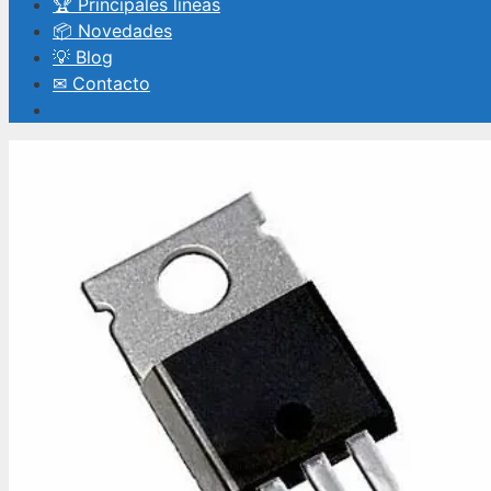
🏆 Principales líneas
📦 Novedades
💡 Blog
✉ Contacto