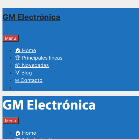
Saltar
GM Electrónica
al
contenido
Menu
🏠 Home
🏆 Principales líneas
📦 Novedades
💡 Blog
✉ Contacto
Menu
🏠 Home