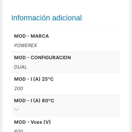
Información adicional
MOD - MARCA
POWEREX
MOD - CONFIGURACION
DUAL
MOD - I (A) 25ºC
200
MOD - I (A) 80ºC
'-'
MOD - Vces (V)
600