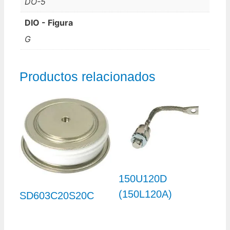
DO-5
DIO - Figura
G
Productos relacionados
150U120D
(150L120A)
SD603C20S20C