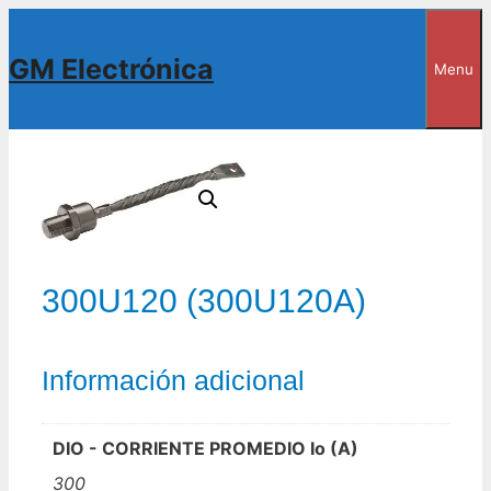
Saltar
al
GM Electrónica
Menu
contenido
300U120 (300U120A)
Información adicional
DIO - CORRIENTE PROMEDIO Io (A)
300