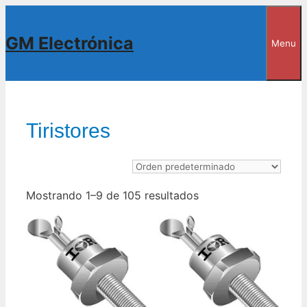
Saltar
al
GM Electrónica
Menu
contenido
Tiristores
Mostrando 1–9 de 105 resultados