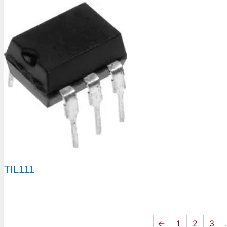
TIL111
←
1
2
3