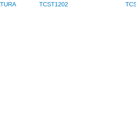
ATURA
TCST1202
TC