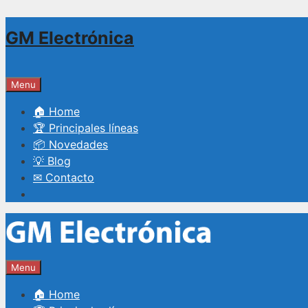
Saltar
GM Electrónica
al
contenido
Menu
🏠 Home
🏆 Principales líneas
📦 Novedades
💡 Blog
✉ Contacto
Menu
🏠 Home