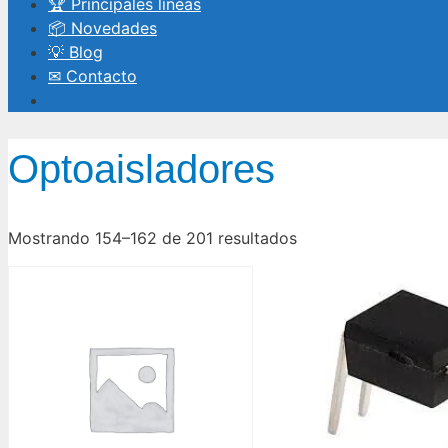
🏆 Principales líneas
📦 Novedades
💡 Blog
✉ Contacto
Optoaisladores
Mostrando 154–162 de 201 resultados